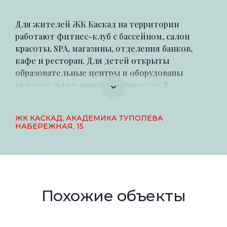
Для жителей ЖК Каскад на территории
работают фитнес-клуб с бассейном, салон
красоты, SPA, магазины, отделения банков,
кафе и ресторан. Для детей открыты
образовательные центры и оборудованы
увлекательные игровые площадки. В
подземной части дома построен паркинг на
1700 машиномест. В холлах дежурит
ЖК КАСКАД, АКАДЕМИКА ТУПОЛЕВА
профессиональная охрана, ведется
НАБЕРЕЖНАЯ, 15
видеонаблюдение. Во внутреннем дворе
резиденты ЖК Каскад могут прогуляться по
мощеным дорожкам, отдохнуть на скамейках и
в открытых беседках.
Похожие объекты
Купить квартиру в ЖК Каскад на Академика
Туполева, 15 — значит проживать в районе с
хорошей внешней инфраструктурой всего в 10